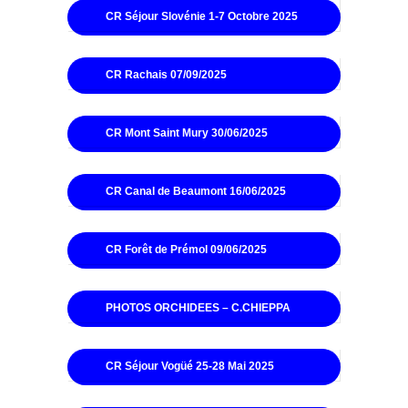
CR Séjour Slovénie 1-7 Octobre 2025
CR Rachais 07/09/2025
CR Mont Saint Mury 30/06/2025
CR Canal de Beaumont 16/06/2025
CR Forêt de Prémol 09/06/2025
PHOTOS ORCHIDEES – C.CHIEPPA
CR Séjour Vogüé 25-28 Mai 2025