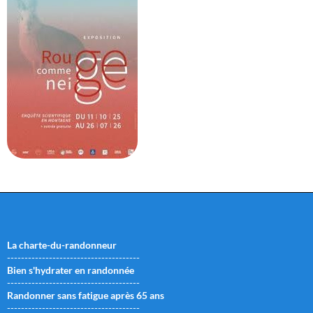
La charte-du-randonneur
--------------------------------------
Bien s'hydrater en randonnée
--------------------------------------
Randonner sans fatigue après 65 ans
--------------------------------------