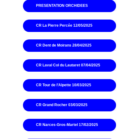
PRESENTATION ORCHIDEES
CR La Pierre Percée 12/05/2025
CR Dent de Moirans 28/04/2025
CR Laval Col du Lautaret 07/04/2025
CR Tour de l’Alpette 10/03/2025
CR Grand Rocher 03/03/2025
CR Narces-Gros-Martel 17/02/2025