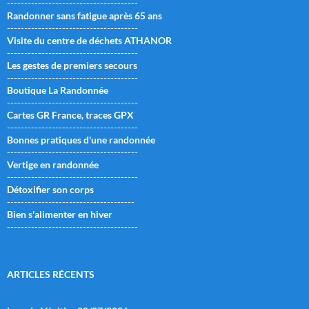
--------------------------------------
Randonner sans fatigue après 65 ans
--------------------------------------
Visite du centre de déchets ATHANOR
--------------------------------------
Les gestes de premiers secours
--------------------------------------
Boutique La Randonnée
--------------------------------------
Cartes GR France, traces GPX
--------------------------------------
Bonnes pratiques d'une randonnée
--------------------------------------
Vertige en randonnée
--------------------------------------
Détoxifier son corps
-------------------------------------
Bien s'alimenter en hiver
--------------------------------------
ARTICLES RÉCENTS