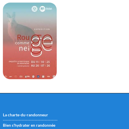
La charte-du-randonneur
--------------------------------------
Bien s'hydrater en randonnée