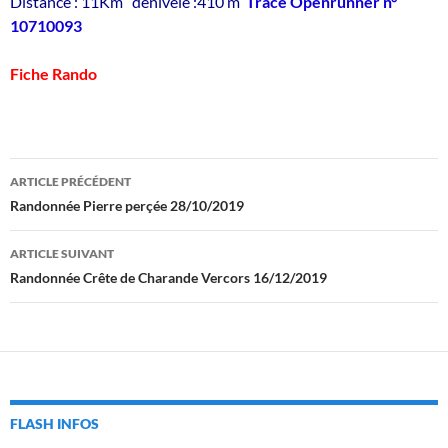
Distance : 11Km dénivelé :410 m
Trace Openrunner n°
10710093
Fiche Rando
Navigation
ARTICLE PRÉCÉDENT
des
Randonnée Pierre perçée 28/10/2019
articles
ARTICLE SUIVANT
Randonnée Crête de Charande Vercors 16/12/2019
FLASH INFOS