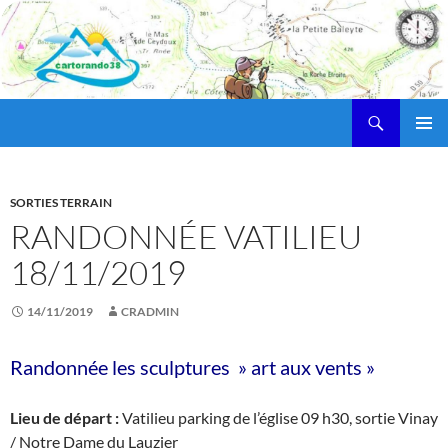
Recherche
cartorando38
ALLER
MENU
AU
PRINCI
CONTENU
SORTIES TERRAIN
RANDONNÉE VATILIEU
18/11/2019
14/11/2019
CRADMIN
Randonnée les sculptures » art aux vents »
Lieu de départ :
Vatilieu parking de l’église 09 h30, sortie Vinay
/ Notre Dame du Lauzier