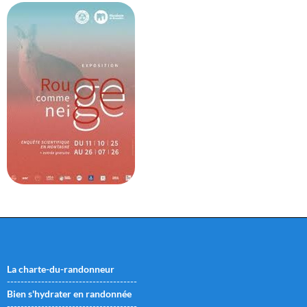
La charte-du-randonneur
--------------------------------------
Bien s'hydrater en randonnée
--------------------------------------