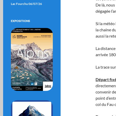
Lac Fourchu 06/07/26
De là, nous
dégagée l’a
EXPOSITIONS
Si la météo
la chaine d
aussi la re
La distance
arrivée 180
La trace su
Départ fixé
directement
convenir de
point d’ent
col du Fau 