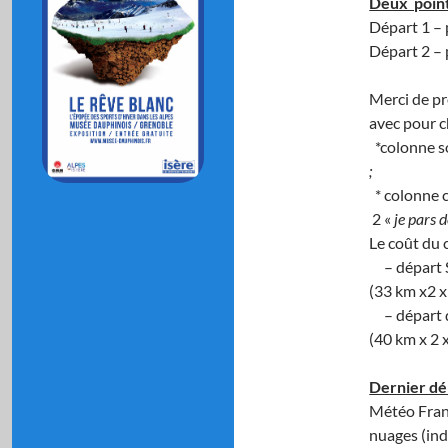
Deux point
Départ 1 – 
Départ 2 – 
Merci de pr
avec pour c
*colonne so
;
* colonne c
2 «
je pars 
Le coût du 
– départ Se
(33 km x2 x
– départ de
(40 km x 2 x
Dernier dél
Météo Franc
nuages (ind