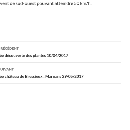
 vent de sud-ouest pouvant atteindre 50 km/h.
gation
PRÉCÉDENT
e découverte des plantes 10/04/2017
les
SUIVANT
e château de Bressieux , Marnans 29/05/2017