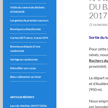
--------------------------------------
DU B
Visite du centre de déchets
ATHANOR
2017
--------------------------------------
Les gestes de premiers secours
--------------------------------------
21/04/201
Boutique La Randonnée
--------------------------------------
Sortie du l
Cartes GR France, traces GPX
--------------------------------------
Bonnes pratiques d'une
Pour cette 
randonnée
névés, nous
--------------------------------------
Vertige en randonnée
Rochers d
--------------------------------------
proximité).
Détoxifier son corps
-------------------------------------
Bien s'alimenter en hiver
Le départ s
--------------------------------------
et d’Audièr
(950 m).
ARTICLES RÉCENTS
Nous emprun
Lacs du Vénitier 20/07/2026
est (ensole