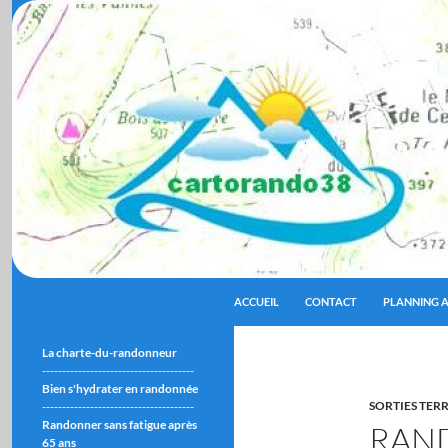
ALLER AU CONTENU
Recherche
cartorando38
ACCUEIL
CONTACT
PLANNING A
La charte-du-randonneur
--------------------------------------
Bien s'hydrater en randonnée
SORTIES TER
--------------------------------------
Randonner sans fatigue après
RAN
65 ans