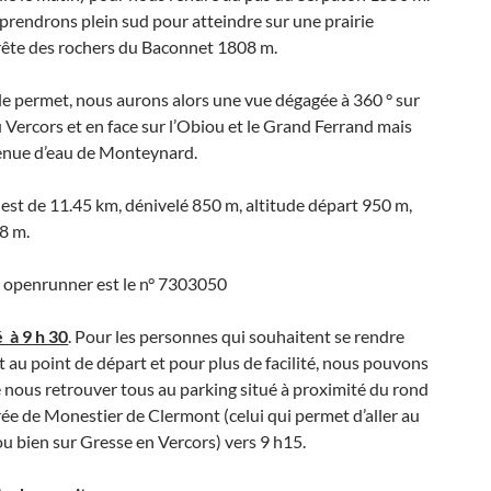
 prendrons plein sud pour atteindre sur une prairie
rête des rochers du Baconnet 1808 m.
 le permet, nous aurons alors une vue dégagée à 360 ° sur
u Vercors et en face sur l’Obiou et le Grand Ferrand mais
tenue d’eau de Monteynard.
 est de 11.45 km, dénivelé 850 m, altitude départ 950 m,
8 m.
r openrunner est le n° 7303050
 à 9 h 30
. Pour les personnes qui souhaitent se rendre
 au point de départ et pour plus de facilité, nous pouvons
 nous retrouver tous au parking situé à proximité du rond
rée de Monestier de Clermont (celui qui permet d’aller au
ou bien sur Gresse en Vercors) vers 9 h15.