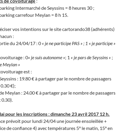
s de covoiturage
:
parking Intermarché de Seyssins = 8 heures 30 ;
parking carrefour Meylan = 8 h 15.
éciser vos intentions sur le site cartorando38 (adhérents)
hacun :
rtie du 24/04/17 : 0
« je ne participe PAS » ; 1
«
je participe »
ovoiturage : 0
« je suis autonome »
; 1
« je pars de Seyssins »
;
de Meylan »
covoiturage est :
yssins : 19.80 € à partager par le nombre de passagers
 0.30 €);
 Meylan : 24.00 € à partager par le nombre de passagers
 0.30).
ai pour les inscriptions : dimanche 23 avril 2017 12 h.
e prévoit pour lundi 24/04 une journée ensoleillée +
ice de confiance 4) avec températures 5° le matin, 15° en