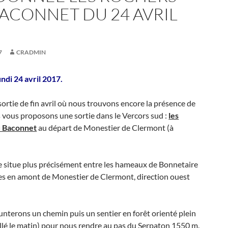
ACONNET DU 24 AVRIL
7
CRADMIN
undi 24 avril 2017.
sortie de fin avril où nous trouvons encore la présence de
 vous proposons une sortie dans le Vercors sud :
les
u Baconnet
au départ de Monestier de Clermont (à
e situe plus précisément entre les hameaux de Bonnetaire
es en amont de Monestier de Clermont, direction ouest
terons un chemin puis un sentier en forêt orienté plein
illé le matin) pour nous rendre au pas du Serpaton 1550 m.