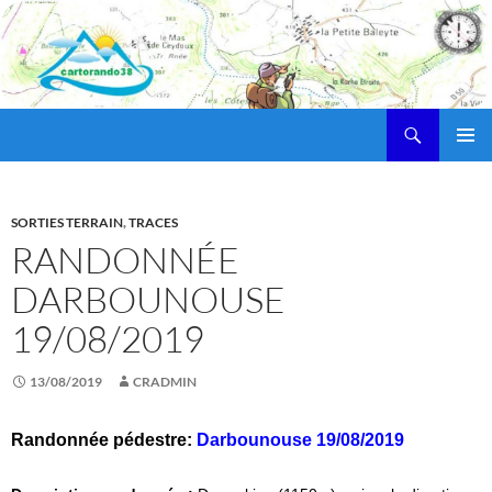
Recherche
cartorando38
ALLER
MENU
AU
PRINCI
CONTENU
SORTIES TERRAIN
,
TRACES
RANDONNÉE
DARBOUNOUSE
19/08/2019
13/08/2019
CRADMIN
Randonnée pédestre:
Darbounouse 19/08/2019