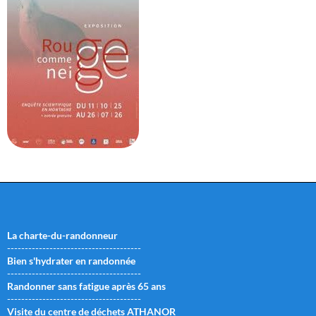
La charte-du-randonneur
--------------------------------------
Bien s'hydrater en randonnée
--------------------------------------
Randonner sans fatigue après 65 ans
--------------------------------------
Visite du centre de déchets ATHANOR