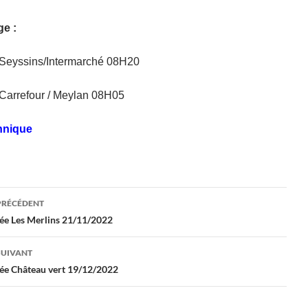
ge :
Seyssins/Intermarché 08H20
Carrefour / Meylan 08H05
hnique
gation
PRÉCÉDENT
e Les Merlins 21/11/2022
les
SUIVANT
e Château vert 19/12/2022