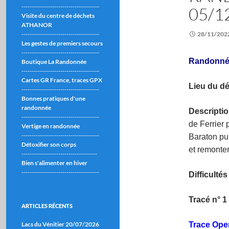
--------------------------------------
05/1
Visite du centre de déchets
ATHANOR
--------------------------------------
28/11/202
Les gestes de premiers secours
--------------------------------------
Randonnée
Boutique La Randonnée
--------------------------------------
Cartes GR France, traces GPX
Lieu du dé
--------------------------------------
Bonnes pratiques d'une
randonnée
Descripti
--------------------------------------
de Ferrier 
Vertige en randonnée
--------------------------------------
Baraton pu
Détoxifier son corps
et remonte
-------------------------------------
Bien s'alimenter en hiver
--------------------------------------
Difficultés
Tracé n° 1
ARTICLES RÉCENTS
Lacs du Vénitier 20/07/2026
Trace Ope