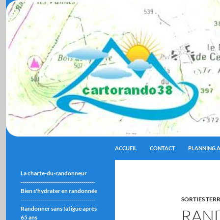
ALLER AU CONTENU
Recherche
cartorando38
ACCUEIL
CONTACT
PLANNING A
La charte-du-randonneur
--------------------------------------
Bien s'hydrater en randonnée
SORTIES TER
--------------------------------------
Randonner sans fatigue après
RAN
65 ans