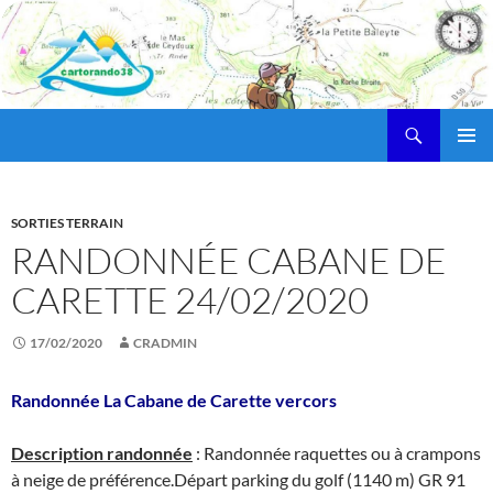
Recherche
cartorando38
ALLER
MENU
AU
PRINCI
CONTENU
SORTIES TERRAIN
RANDONNÉE CABANE DE
CARETTE 24/02/2020
17/02/2020
CRADMIN
Randonnée La Cabane de Carette vercors
Description randonnée
: Randonnée raquettes ou à crampons
à neige de préférence.Départ parking du golf (1140 m) GR 91