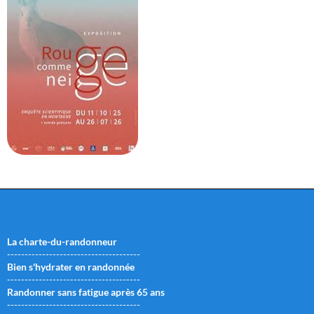
La charte-du-randonneur
--------------------------------------
Bien s'hydrater en randonnée
--------------------------------------
Randonner sans fatigue après 65 ans
--------------------------------------