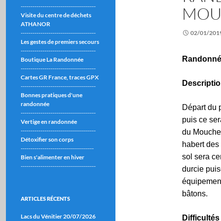
--------------------------------------
MOUC
Visite du centre de déchets
ATHANOR
--------------------------------------
02/01/201
Les gestes de premiers secours
--------------------------------------
Randonné
Boutique La Randonnée
--------------------------------------
Cartes GR France, traces GPX
Descriptio
--------------------------------------
Bonnes pratiques d'une
randonnée
Départ du p
--------------------------------------
puis ce ser
Vertige en randonnée
--------------------------------------
du
Moucher
Détoxifier son corps
habert des
-------------------------------------
sol sera ce
Bien s'alimenter en hiver
--------------------------------------
durcie pui
équipement
bâtons.
ARTICLES RÉCENTS
Lacs du Vénitier 20/07/2026
Difficultés