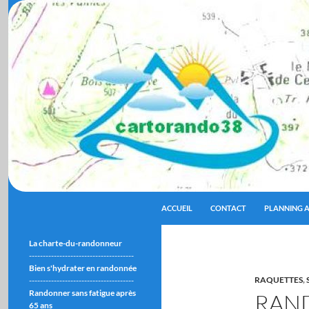
ALLER AU CONTENU
Recherche
cartorando38
ACCUEIL
CONTACT
PLANNING A
La charte-du-randonneur
--------------------------------------
Bien s'hydrater en randonnée
RAQUETTES
,
--------------------------------------
Randonner sans fatigue après
RAN
65 ans