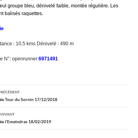
seul
groupe bleu, dénivelé faible, montée régulière. Les
nt balisés
raquettes.
tie
tance : 10,5 kms Dénivelé : 490 m
e
N°: openrunner
6971491
gation
PRÉCÉDENT
e Tour du Sornin 17/12/2018
les
SUIVANT
e l’Emeindras 18/02/2019