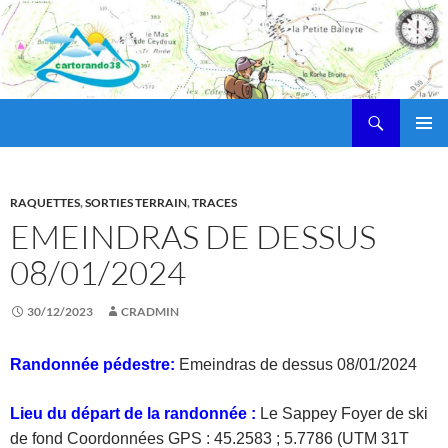
Recherche
cartorando38
ALLER
MENU
AU
PRINCI
CONTENU
RAQUETTES
,
SORTIES TERRAIN
,
TRACES
EMEINDRAS DE DESSUS
08/01/2024
30/12/2023
CRADMIN
Randonnée pédestre:
Emeindras de dessus 08/01/2024
Lieu du départ de la randonnée :
Le Sappey Foyer de ski
de fond Coordonnées GPS : 45.2583 ; 5.7786 (UTM 31T