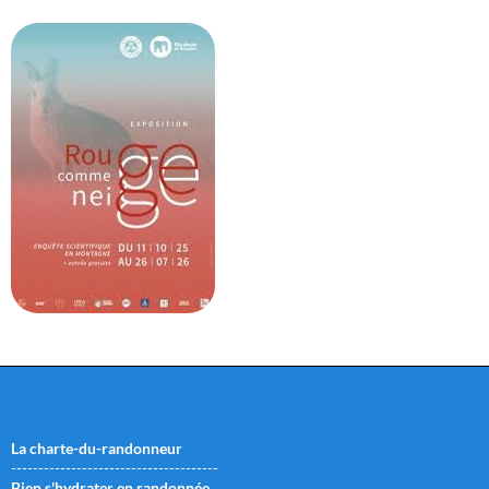
La charte-du-randonneur
--------------------------------------
Bien s'hydrater en randonnée