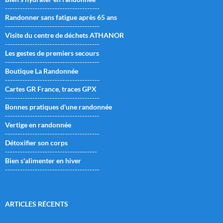
--------------------------------------
Randonner sans fatigue après 65 ans
--------------------------------------
Visite du centre de déchets ATHANOR
--------------------------------------
Les gestes de premiers secours
--------------------------------------
Boutique La Randonnée
--------------------------------------
Cartes GR France, traces GPX
--------------------------------------
Bonnes pratiques d'une randonnée
--------------------------------------
Vertige en randonnée
--------------------------------------
Détoxifier son corps
-------------------------------------
Bien s'alimenter en hiver
--------------------------------------
ARTICLES RÉCENTS