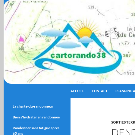
ALLER AU CONTENU
Recherche
cartorando38
ACCUEIL
CONTACT
PLANNING A
La charte-du-randonneur
--------------------------------------
Bien s'hydrater en randonnée
SORTIES TER
--------------------------------------
Randonner sans fatigue après
DEN
65 ans