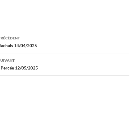
gation
PRÉCÉDENT
Rachais 14/04/2025
les
SUIVANT
e Percée 12/05/2025