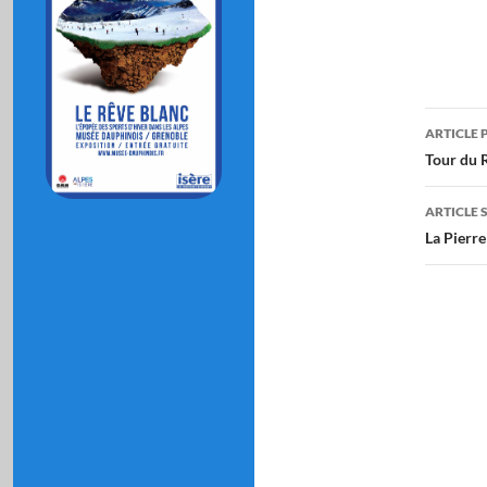
Navi
ARTICLE 
des
Tour du 
artic
ARTICLE 
La Pierr