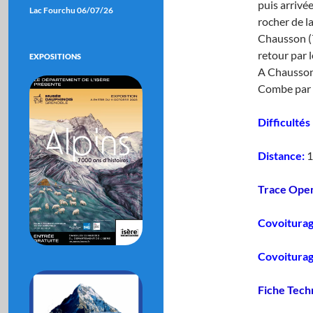
puis arrivé
Lac Fourchu 06/07/26
rocher de l
Chausson (7
retour par 
EXPOSITIONS
A Chausson 
Combe par 
Difficultés
Distance:
1
Trace Ope
Covoitura
Covoiturag
Fiche Tech