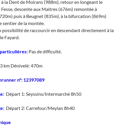
e à la Dent de Moirans (988m), retour en longeant le
a Fesse, descente aux Maitres (676m) remontée à
20m) puis à Beugnet (835m), à la bifurcation (869m)
le sentier de la montée.
possibilité de raccourcir en descendant directement à la
le Fayard.
 particulières:
Pas de difficulté.
3 km Dénivelé: 470m
nrunner n°: 12397089
ge:
Départ 1: Seyssins/Intermarché 8h50
e:
Départ 2: Carrefour/Meylan 8h40
nique